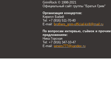
GrimRock © 1998-2021
Официальный сайт группы "Братья Грим"
Организация концертов:
Кирилл Бабий
Tel: +7 (916) 511-70-40
E-mail:
brothers_grim-official-kirill@mail.ru
По вопросам интервью, съёмок и прочим
предложениям:
Ника Горская
Tel: +7 (916) 347-10-47
E-mail:
winers777@yandex.ru