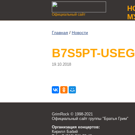
Н
Официальный сайт
М
Главная
/
Новости
B7S5PT-USEG
19.10.2018
GrimRock © 1998-2021
Официальный сайт группы "Братья Грим"
Организация концертов:
Кирилл Бабий