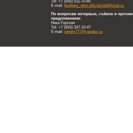
Tel: +7 (916) 511-70-40
E-mail:
brothers_grim-official-kirill@mail.ru
По вопросам интервью, съёмок и прочим
предложениям:
Ника Горская
Tel: +7 (916) 347-10-47
E-mail:
winers777@yandex.ru