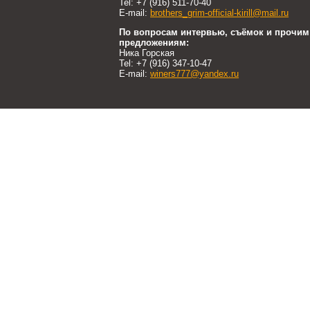
Tel: +7 (916) 511-70-40
E-mail:
brothers_grim-official-kirill@mail.ru
По вопросам интервью, съёмок и прочим
предложениям:
Ника Горская
Tel: +7 (916) 347-10-47
E-mail:
winers777@yandex.ru