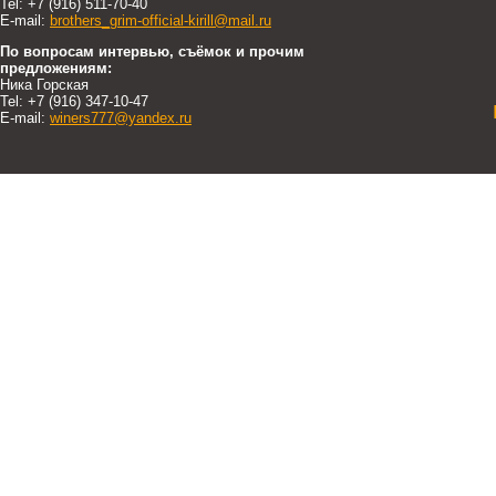
Tel: +7 (916) 511-70-40
E-mail:
brothers_grim-official-kirill@mail.ru
По вопросам интервью, съёмок и прочим
предложениям:
Ника Горская
Tel: +7 (916) 347-10-47
E-mail:
winers777@yandex.ru