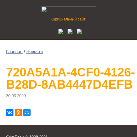
Официальный сайт
Главная
/
Новости
720A5A1A-4CF0-4126-
B28D-8AB4447D4EFB
30.03.2020