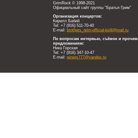
GrimRock © 1998-2021
Официальный сайт группы "Братья Грим"
Организация концертов:
Кирилл Бабий
Tel: +7 (916) 511-70-40
E-mail:
brothers_grim-official-kirill@mail.ru
По вопросам интервью, съёмок и прочим
предложениям:
Ника Горская
Tel: +7 (916) 347-10-47
E-mail:
winers777@yandex.ru