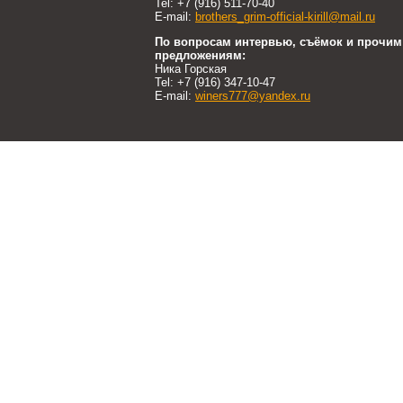
Tel: +7 (916) 511-70-40
E-mail:
brothers_grim-official-kirill@mail.ru
По вопросам интервью, съёмок и прочим
предложениям:
Ника Горская
Tel: +7 (916) 347-10-47
E-mail:
winers777@yandex.ru