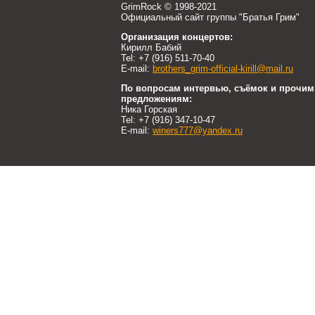
GrimRock © 1998-2021
Официальный сайт группы "Братья Грим"
Организация концертов:
Кирилл Бабий
Tel: +7 (916) 511-70-40
E-mail:
brothers_grim-official-kirill@mail.ru
По вопросам интервью, съёмок и прочим
предложениям:
Ника Горская
Tel: +7 (916) 347-10-47
E-mail:
winers777@yandex.ru