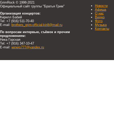
GrimRock © 1998-2021
Новости
Официальный сайт группы "Братья Грим"
Афиша
Организация концертов:
О нас
Кирилл Бабий
Видео
Tel: +7 (916) 511-70-40
Фото
E-mail:
brothers_grim-official-kirill@mail.ru
Музыка
Контакты
По вопросам интервью, съёмок и прочим
предложениям:
Ника Горская
Tel: +7 (916) 347-10-47
E-mail:
winers777@yandex.ru