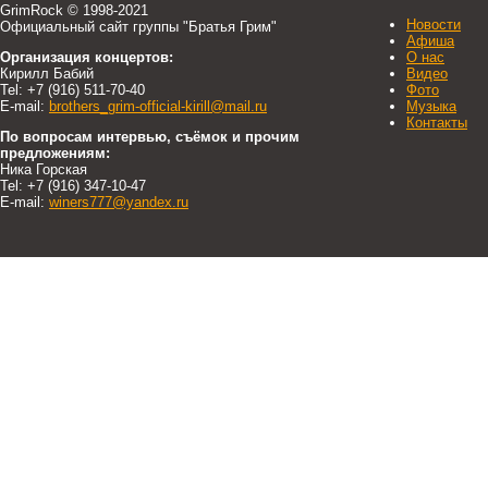
GrimRock © 1998-2021
Новости
Официальный сайт группы "Братья Грим"
Афиша
Организация концертов:
О нас
Кирилл Бабий
Видео
Tel: +7 (916) 511-70-40
Фото
E-mail:
brothers_grim-official-kirill@mail.ru
Музыка
Контакты
По вопросам интервью, съёмок и прочим
предложениям:
Ника Горская
Tel: +7 (916) 347-10-47
E-mail:
winers777@yandex.ru