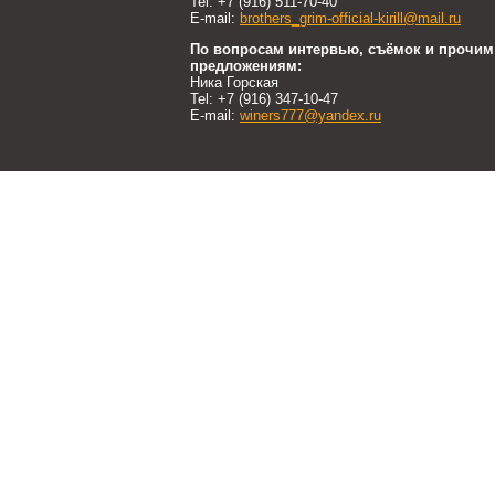
Tel: +7 (916) 511-70-40
E-mail:
brothers_grim-official-kirill@mail.ru
По вопросам интервью, съёмок и прочим
предложениям:
Ника Горская
Tel: +7 (916) 347-10-47
E-mail:
winers777@yandex.ru