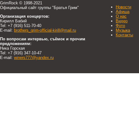
GrimRock © 1998-2021
Новости
Официальный сайт группы "Братья Грим"
Афиша
Организация концертов:
О нас
Кирилл Бабий
Видео
Tel: +7 (916) 511-70-40
Фото
E-mail:
brothers_grim-official-kirill@mail.ru
Музыка
Контакты
По вопросам интервью, съёмок и прочим
предложениям:
Ника Горская
Tel: +7 (916) 347-10-47
E-mail:
winers777@yandex.ru