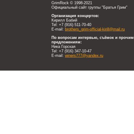
GrimRock © 1998-2021
Официальный сайт группы "Братья Грим"
Организация концертов:
Кирилл Бабий
Tel: +7 (916) 511-70-40
E-mail:
brothers_grim-official-kirill@mail.ru
По вопросам интервью, съёмок и прочим
предложениям:
Ника Горская
Tel: +7 (916) 347-10-47
E-mail:
winers777@yandex.ru