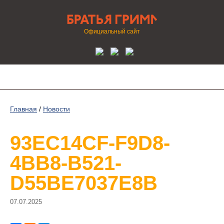
Официальный сайт
Главная
/
Новости
93EC14CF-F9D8-
4BB8-B521-
D55BE7037E8B
07.07.2025