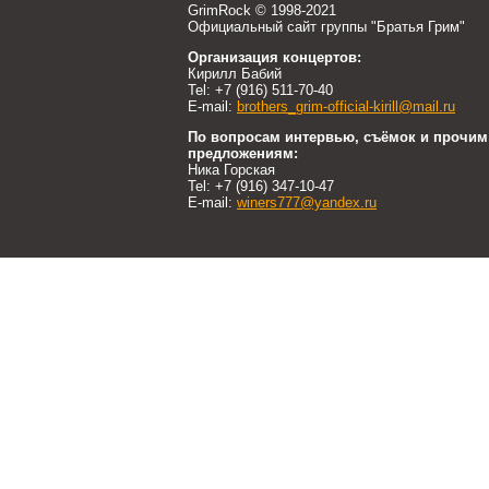
GrimRock © 1998-2021
Официальный сайт группы "Братья Грим"
Организация концертов:
Кирилл Бабий
Tel: +7 (916) 511-70-40
E-mail:
brothers_grim-official-kirill@mail.ru
По вопросам интервью, съёмок и прочим
предложениям:
Ника Горская
Tel: +7 (916) 347-10-47
E-mail:
winers777@yandex.ru