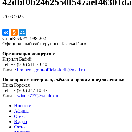
42dbf0b2462550f547aef46301d
29.03.2023
GrimRock © 1998-2021
Официальный сайт группы "Братья Грим"
Организация концертов:
Кирилл Бабий
Tel: +7 (916) 511-70-40
E-mail:
brothers_grim-official-kirill@mail.ru
По вопросам интервью, съёмок и прочим предложениям:
Ника Горская
Tel: +7 (916) 347-10-47
E-mail:
winers777@yandex.ru
Новости
Афиша
О нас
Видео
Фото