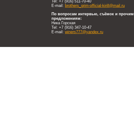
Tel: +7 (916) 511-70-40
E-mail:
brothers_grim-official-kirill@mail.ru
По вопросам интервью, съёмок и прочим
предложениям:
Ника Горская
Tel: +7 (916) 347-10-47
E-mail:
winers777@yandex.ru