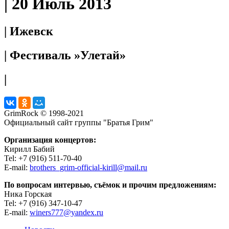
| 20 Июль 2013
| Ижевск
| Фестиваль »Улетай»
|
GrimRock © 1998-2021
Официальный сайт группы "Братья Грим"
Организация концертов:
Кирилл Бабий
Tel: +7 (916) 511-70-40
E-mail:
brothers_grim-official-kirill@mail.ru
По вопросам интервью, съёмок и прочим предложениям:
Ника Горская
Tel: +7 (916) 347-10-47
E-mail:
winers777@yandex.ru