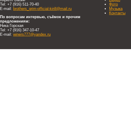
Tel: +7 (916) 511-70-40
Фото
E-mail:
brothers_grim-official-kirill@mail.ru
Музыка
Контакты
По вопросам интервью, съёмок и прочим
предложениям:
Ника Горская
Tel: +7 (916) 347-10-47
E-mail:
winers777@yandex.ru