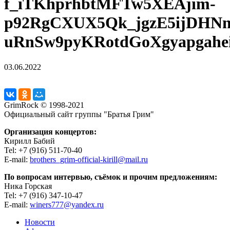
f_iTKhprhbtMFTw5XEAjim-
p92RgCXUX5Qk_jgzE5ijDHN
uRnSw9pyKRotdGoXgyapgah
03.06.2022
GrimRock © 1998-2021
Официальный сайт группы "Братья Грим"
Организация концертов:
Кирилл Бабий
Tel: +7 (916) 511-70-40
E-mail:
brothers_grim-official-kirill@mail.ru
По вопросам интервью, съёмок и прочим предложениям:
Ника Горская
Tel: +7 (916) 347-10-47
E-mail:
winers777@yandex.ru
Новости