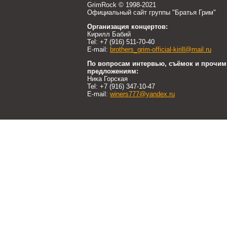
GrimRock © 1998-2021
Официальный сайт группы "Братья Грим"
Организация концертов:
Кирилл Бабий
Tel: +7 (916) 511-70-40
E-mail:
brothers_grim-official-kirill@mail.ru
По вопросам интервью, съёмок и прочим
предложениям:
Ника Горская
Tel: +7 (916) 347-10-47
E-mail:
winers777@yandex.ru