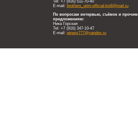
Tel: +7 (916) 511-70-40
E-mail:
brothers_grim-official-kirill@mail.ru
По вопросам интервью, съёмок и прочим
предложениям:
Ника Горская
Tel: +7 (916) 347-10-47
E-mail:
winers777@yandex.ru