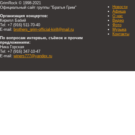
GrimRock © 1998-2021
Новости
Официальный сайт группы "Братья Грим"
Афиша
Организация концертов:
О нас
Кирилл Бабий
Видео
Tel: +7 (916) 511-70-40
Фото
E-mail:
brothers_grim-official-kirill@mail.ru
Музыка
Контакты
По вопросам интервью, съёмок и прочим
предложениям:
Ника Горская
Tel: +7 (916) 347-10-47
E-mail:
winers777@yandex.ru