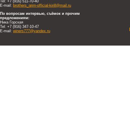
Tel: +7 (916) 511-70-40
E-mail:
brothers_grim-official-kirill@mail.ru
По вопросам интервью, съёмок и прочим
предложениям:
Ника Горская
Tel: +7 (916) 347-10-47
E-mail:
winers777@yandex.ru