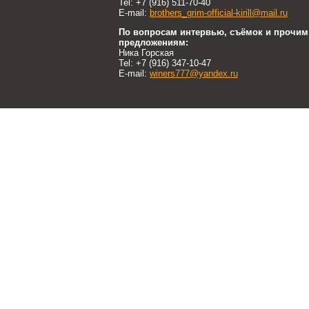
Tel: +7 (916) 511-70-40
E-mail:
brothers_grim-official-kirill@mail.ru
По вопросам интервью, съёмок и прочим
предложениям:
Ника Горская
Tel: +7 (916) 347-10-47
E-mail:
winers777@yandex.ru