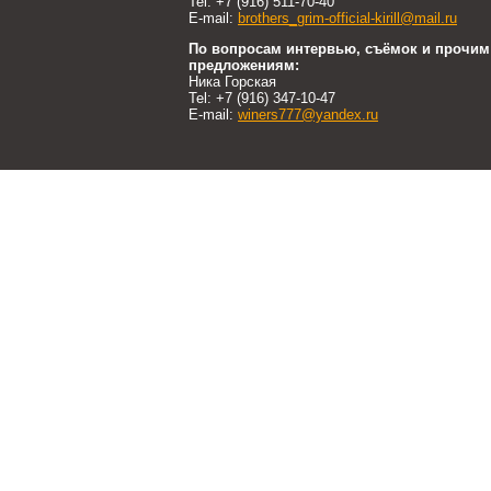
Tel: +7 (916) 511-70-40
E-mail:
brothers_grim-official-kirill@mail.ru
По вопросам интервью, съёмок и прочим
предложениям:
Ника Горская
Tel: +7 (916) 347-10-47
E-mail:
winers777@yandex.ru