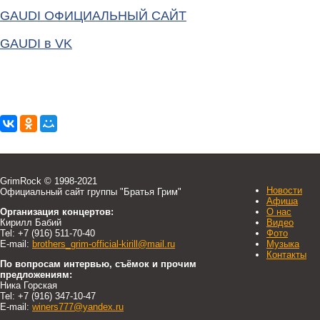
GAUDI ОФИЦИАЛЬНЫЙ САЙТ
GAUDI в VK
GrimRock © 1998-2021
Новости
Официальный сайт группы "Братья Грим"
Афиша
Организация концертов:
О нас
Кирилл Бабий
Видео
Tel: +7 (916) 511-70-40
Фото
E-mail:
brothers_grim-official-kirill@mail.ru
Музыка
Контакты
По вопросам интервью, съёмок и прочим
предложениям:
Ника Горская
Tel: +7 (916) 347-10-47
E-mail:
winers777@yandex.ru