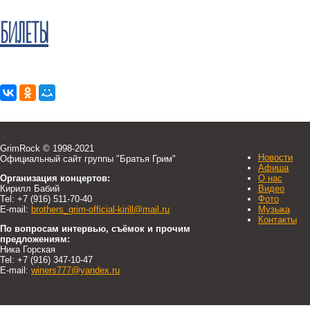
БИЛЕТЫ
GrimRock © 1998-2021
Новости
Официальный сайт группы "Братья Грим"
Афиша
Организация концертов:
О нас
Кирилл Бабий
Видео
Tel: +7 (916) 511-70-40
Фото
E-mail:
brothers_grim-official-kirill@mail.ru
Музыка
Контакты
По вопросам интервью, съёмок и прочим
предложениям:
Ника Горская
Tel: +7 (916) 347-10-47
E-mail:
winers777@yandex.ru