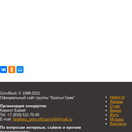
GrimRock © 1998-2021
Новости
Официальный сайт группы "Братья Грим"
Афиша
Организация концертов:
О нас
Кирилл Бабий
Видео
Tel: +7 (916) 511-70-40
Фото
E-mail:
brothers_grim-official-kirill@mail.ru
Музыка
Контакты
По вопросам интервью, съёмок и прочим
предложениям: