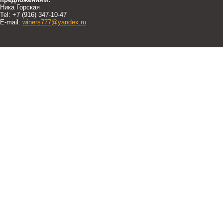
Ника Горская
Tel: +7 (916) 347-10-47
E-mail:
winers777@yandex.ru