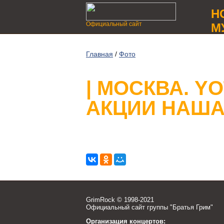
Н
Официальный сайт
М
Главная
/
Фото
| МОСКВА. Y
АКЦИИ НАША 
GrimRock © 1998-2021
Официальный сайт группы "Братья Грим"
Организация концертов: