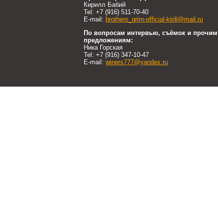
Кирилл Бабий
Tel: +7 (916) 511-70-40
E-mail:
brothers_grim-official-kirill@mail.ru
По вопросам интервью, съёмок и прочим
предложениям:
Ника Горская
Tel: +7 (916) 347-10-47
E-mail:
winers777@yandex.ru