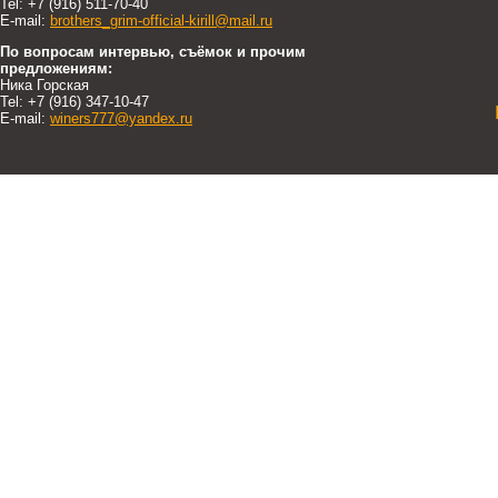
Tel: +7 (916) 511-70-40
E-mail:
brothers_grim-official-kirill@mail.ru
По вопросам интервью, съёмок и прочим
предложениям:
Ника Горская
Tel: +7 (916) 347-10-47
E-mail:
winers777@yandex.ru