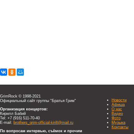
GrimRock © 1998-2021
Новости
Официальный сайт группы "Братья Грим"
Афиша
Организация концертов:
О нас
Кирилл Бабий
Видео
Tel: +7 (916) 511-70-40
Фото
E-mail:
brothers_grim-official-kirill@mail.ru
Музыка
Контакты
По вопросам интервью, съёмок и прочим