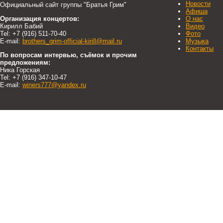
Новости
Официальный сайт группы "Братья Грим"
Афиша
Организация концертов:
О нас
Кирилл Бабий
Видео
Tel: +7 (916) 511-70-40
Фото
E-mail:
brothers_grim-official-kirill@mail.ru
Музыка
Контакты
По вопросам интервью, съёмок и прочим
предложениям:
Ника Горская
Tel: +7 (916) 347-10-47
E-mail:
winers777@yandex.ru